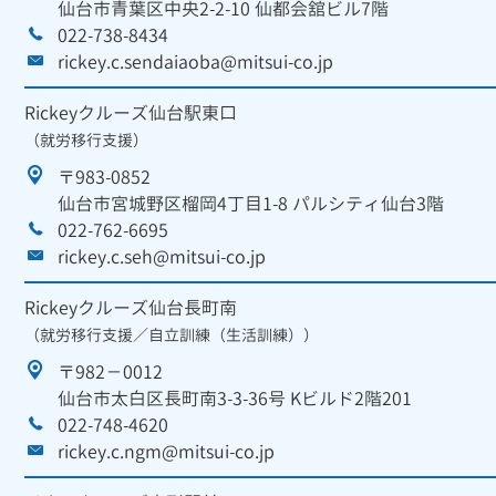
仙台市青葉区中央2-2-10 仙都会舘ビル7階
022-738-8434
rickey.c.sendaiaoba@mitsui-co.jp
Rickeyクルーズ仙台駅東口
（就労移行支援）
〒983-0852
仙台市宮城野区榴岡4丁目1-8 パルシティ仙台3階
022-762-6695
rickey.c.seh@mitsui-co.jp
Rickeyクルーズ仙台長町南
（就労移行支援／自立訓練（生活訓練））
〒982－0012
仙台市太白区長町南3-3-36号 Kビルド2階201
022-748-4620
rickey.c.ngm@mitsui-co.jp