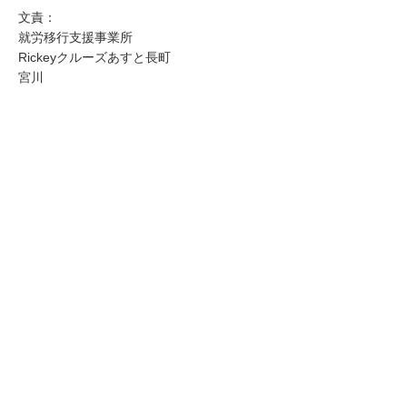
文責：
就労移行支援事業所
Rickeyクルーズあすと長町
宮川
ルガー 自閉 自閉症 身体 知的 視覚
精神 発達 アスペ
聴覚 難病 就労 就労移行 就労移行支援 就労支援 就労支
援施設 福祉 サービス うつ 統合失調症 広汎性 不安 支
援 就職 定着 サポート 働く 障害福祉 運動 プログラミ
ング プログラマー ひきこもり 生活困窮 手帳 施設 ロボ
ット ペッパー pepper 就労支援センター 長町 あすと
あすと長町 太白区 太子堂 JR 東北本線 DPL仙台長町 精
神保健福祉士 PSW 社会福祉士 介護福祉士 ワーク
work job ジョブ ジョブコーチ ジョブマッチング 相談
相談支援 在宅 在宅就労 在宅訓練 LD ADHI IQ グルー
プホーム GH 脳梗塞 高次脳 高次脳機能障害 半身麻痺
アセスメント デマンド ニーズ 障害者雇用 定着 就労定
着 就労定着支援 就労定着支援事業 サポート 療育 療育手
帳 療育手帳Ａ 療育手帳Ｂ Ａ Ｂ ラダー モビバン マジ
ック 働き続ける 笑顔 楽しい 面白い 自己紹介 青葉通
り 仙台駅 駅近