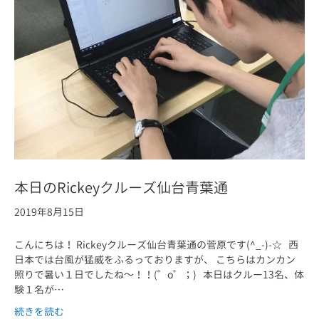
本日のRickeyクルーズ仙台青葉通
2019年8月15日
こんにちは！ Rickeyクルーズ仙台青葉通の菅原です(^_-)-☆ 西
日本では台風が猛威をふるっておりますが、 こちらはカンカン
照りで暑い１日でしたね～！！(゜o゜；) 本日はクルー13名、体
験１名が…
続きを読む