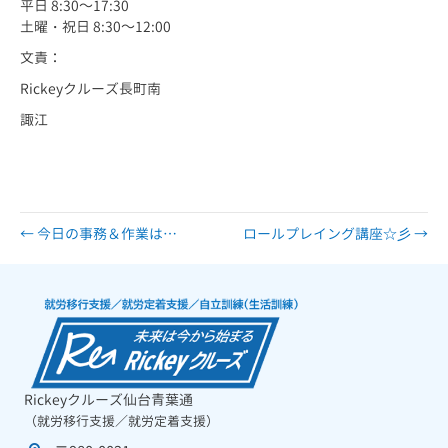
平日 8:30～17:30
土曜・祝日 8:30～12:00
文責：
Rickeyクルーズ長町南
諏江
← 今日の事務＆作業は…
ロールプレイング講座☆彡 →
Rickeyクルーズ仙台青葉通
（就労移行支援／就労定着支援）