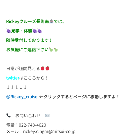
Rickeyクルーズ長町南
では、
見学・体験
随時受付しております！
お気軽にご連絡下さい
日常が垣間見える
twitter
はこちらから！
↓↓↓↓↓
＠
Rickey_cruise
←
クリックするとページに移動しますよ！
—お問い合わせ—
—
電話：022-748-4620
メール：rickey.c.ngm@mitsui-co.jp