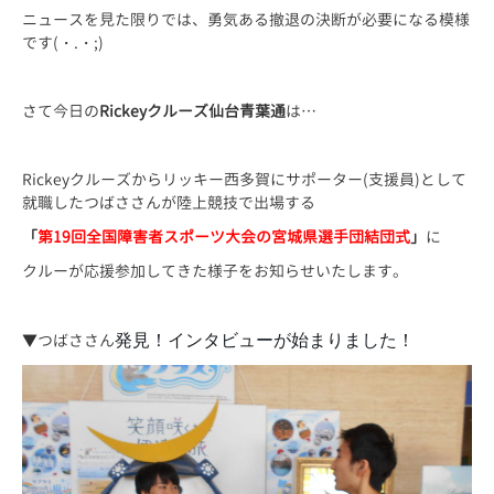
ニュースを見た限りでは、勇気ある撤退の決断が必要になる模様
です(・.・;)
さて今日の
Rickeyクルーズ仙台青葉通
は…
Rickeyクルーズからリッキー西多賀にサポーター(支援員)
として
就職したつばささんが陸上競技で出場する
「
第19回全国障害者スポーツ大会の宮城県選手団結団式
」
に
クルーが応援参加してきた様子をお知らせいたします。
▼つばささん
発見！インタビューが始まりました！