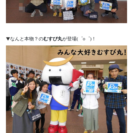
▼
なんと本物？の
むすび丸
が登場(゜o゜)！