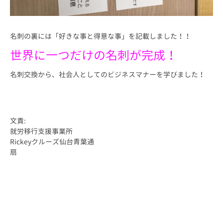
名刺の裏には「好きな事と得意な事」を記載しました！！
世界に一つだけの名刺が完成！
名刺交換から、社会人としてのビジネスマナーを学びました！
文責:
就労移行支援事業所
Rickeyクルーズ仙台青葉通
扇
東北 仙台 仙台市 宮城 宮城県 障害 障害者 障がい 障がい者 精神 発
達 アスペルガー 自閉 自閉症 身体 知的 視覚 聴覚 難病 就労 就労移
行 就労移行支援 就労支援 就労支援施設 福祉 サービス うつ 統合失調
症 広汎性 不安 支援 就職 定着 サポート 働く 障害福祉 運動 プログ
ラミング プログラマー ひきこもり 生活困窮 手帳 施設 ロボット ペッパ
ー pepper 就労支援センター 長町 あすと あすと長町 太白区 太子堂