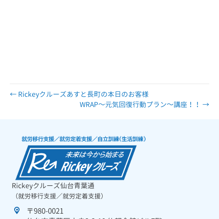
JR 東北本線 DPL仙台長町 精神保健福祉士 PSW 社会福祉士 介護福祉
士 ワーク work job ジョブ ジョブコーチ ジョブマッチング 相談 相談
支援 在宅 在宅就労 在宅訓練 LD ADHI IQ グループホーム GH 脳梗
塞 高次脳 高次脳機能障害 半身麻痺 アセスメント デマンド ニーズ 障害
者雇用 定着 就労定着 就労定着支援 就労定着支援事業 サポート 療育 療
育手帳 療育手帳Ａ 療育手帳Ｂ Ａ Ｂ ラダー モビバン マジック 働き続
ける 笑顔 楽しい 面白い ミツイ
← Rickeyクルーズあすと長町の本日のお客様
WRAP～元気回復行動プラン～講座！！ →
Rickeyクルーズ仙台青葉通
（就労移行支援／就労定着支援）
〒980-0021