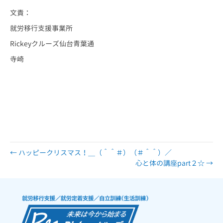
文責：
就労移行支援事業所
Rickeyクルーズ仙台青葉通
寺崎
仙台 仙台市 宮城 宮城県 障害 障害者 障がい 障がい者 精神 発達 ア
スペルガー 自閉 自閉症 身体 知的 視覚 聴覚 難病 就労 就労移行 就
労移行支援 就労支援 就労支援施設 福祉 サービス うつ 統合失調症 広汎
性 不安 支援 就職 定着 サポート 働く 障害福祉 運動 プログラミン
グ プログラマー ひきこもり 生活困窮 手帳 施設 ロボット ペッパー
pepper 就労支援センター
← ハッピークリスマス！＿（＾＾＃）（＃＾＾）／
心と体の講座part２☆ →