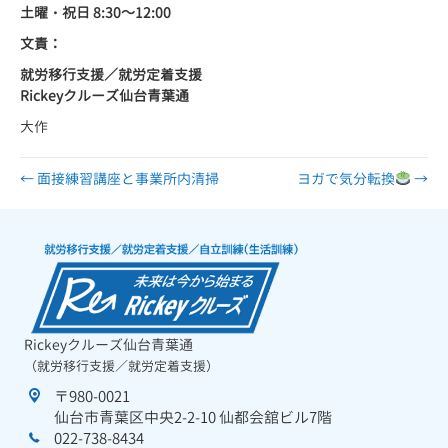
土曜・祝日
8:30
～
12:00
文責：
就労移行支援／就労定着支援
Rickey
クルーズ仙台青葉通
大作
← 面接練習講座と事業所内清掃
ヨガで気分転換
→
Rickeyクルーズ仙台青葉通
（就労移行支援／就労定着支援）
〒980-0021
仙台市青葉区中央2-2-10 仙都会舘ビル7階
022-738-8434