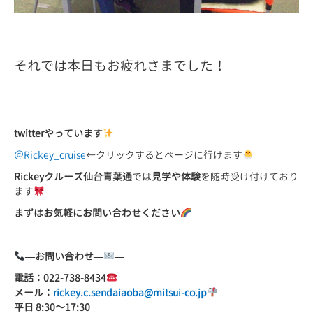
それでは本日もお疲れさまでした！
twitter
やっています
＠Rickey_cruise
←クリックするとページに行けます
Rickey
クルーズ仙台青葉通
では
見学や体験
を随時受け付けており
ます
まずはお気軽にお問い合わせください
—
お問い合わせ
—
—
電話：
022-738-8434
メール：
rickey.c.sendaiaoba@mitsui-co.jp
平日
8:30
～
17:30