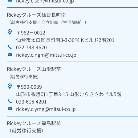
rickey.c.seh@mitsui-co.jp
Rickeyクルーズ仙台長町南
（就労移行支援／自立訓練（生活訓練））
〒982－0012
仙台市太白区長町南3-3-36号 Kビルド2階201
022-748-4620
rickey.c.ngm@mitsui-co.jp
Rickeyクルーズ山形駅前
（就労移行支援）
〒990-0039
山形市香澄町1丁目3-15 山形むらきさわビル5階
023-616-4201
rickey.c.ymg@mitsui-co.jp
Rickeyクルーズ福島駅前
（就労移行支援）