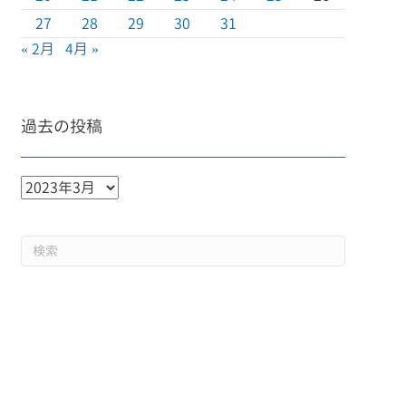
27
28
29
30
31
« 2月
4月 »
過去の投稿
過
去
の
投
稿