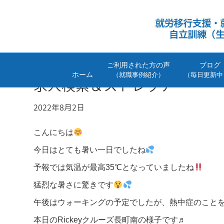
ご利用された方の声
ブログ
ホーム
（就職事例紹介）
（毎日更新中
求人検索＆ストレッチ
2022年8月2日
こんにちは
今日はとても暑い一日でしたね
予報では気温が最高35℃となっていましたね
猛烈な暑さに驚きです
午後はウォーキングの予定でしたが、熱中症のこと
本日のRickeyクルーズ長町南の様子です♬