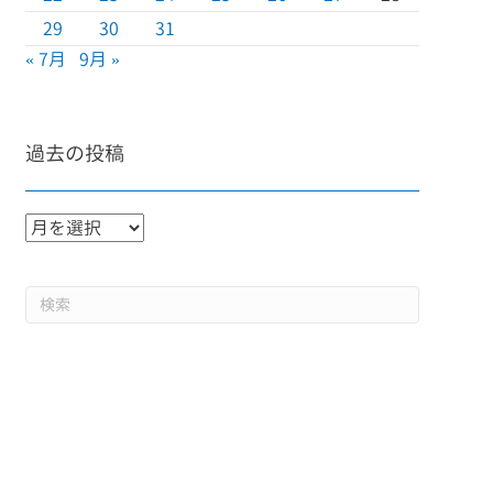
29
30
31
« 7月
9月 »
過去の投稿
過
去
の
投
稿