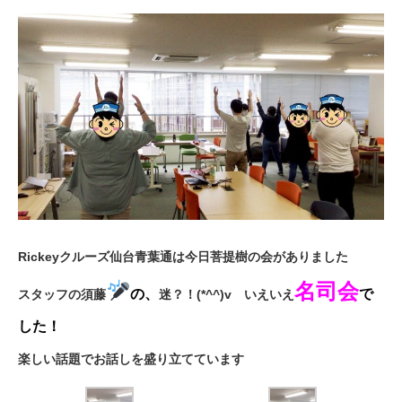
Rickeyクルーズ仙台青葉通は今日菩提樹の会がありました
名司会
の、
で
スタッフの須藤
迷？！(*^^)v いえいえ
した！
楽しい話題でお話しを盛り立てています