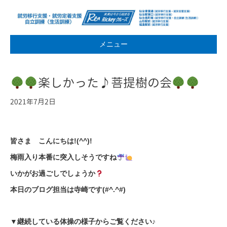
メニュー
楽しかった♪菩提樹の会
2021年7月2日
皆さま こんにちは!(^^)!
梅雨入り本番に突入しそうですね
いかがお過ごしでしょうか
本日のブログ担当は寺崎です(#^.^#)
▼継続している体操の様子からご覧ください♪