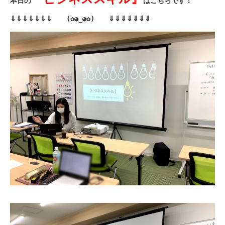
本日の
はこちらです！
⇓⇓⇓⇓⇓⇓⇓
(✿◕‿◕✿)
⇓⇓⇓⇓⇓⇓⇓