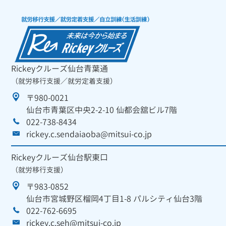
Rickeyクルーズ仙台青葉通
（就労移行支援／就労定着支援）
〒980-0021
仙台市青葉区中央2-2-10 仙都会舘ビル7階
022-738-8434
rickey.c.sendaiaoba@mitsui-co.jp
Rickeyクルーズ仙台駅東口
（就労移行支援）
〒983-0852
仙台市宮城野区榴岡4丁目1-8 パルシティ仙台3階
022-762-6695
rickey.c.seh@mitsui-co.jp