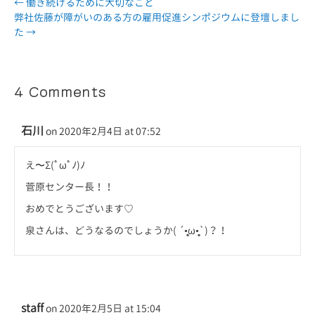
← 働き続けるために大切なこと
弊社佐藤が障がいのある方の雇用促進シンポジウムに登壇しまし
た →
4 Comments
石川
on 2020年2月4日 at 07:52
え〜Σ(ﾟωﾟﾉ)ﾉ
菅原センター長！！
おめでとうございます♡
泉さんは、どうなるのでしょうか( ´•̥̥̥ω•̥̥̥`)？！
staff
on 2020年2月5日 at 15:04