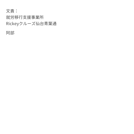
文責：
就労移行支援事業所
Rickeyクルーズ仙台青葉通
阿部
東北 仙台 仙台市 宮城 宮城県 障害 障害者 障がい 障がい者 精神 発
達 アスペルガー 自閉 自閉症 身体 知的 視覚 聴覚 難病 就労 就労移
行 就労移行支援 就労支援 就労支援施設 福祉 サービス うつ 統合失調
症 広汎性 不安 支援 就職 定着 サポート 働く 障害福祉 運動 プログ
ラミング プログラマー ひきこもり 生活困窮 手帳 施設 ロボット ペッパ
ー pepper 就労支援センター 長町 あすと あすと長町 太白区 太子堂
JR 東北本線 DPL仙台長町 精神保健福祉士 PSW 社会福祉士 介護福祉
士 ワーク work job ジョブ ジョブコーチ ジョブマッチング 相談 相談
支援 在宅 在宅就労 在宅訓練 LD ADHI IQ グループホーム GH 脳梗
塞 高次脳 高次脳機能障害 半身麻痺 アセスメント デマンド ニーズ 障害
者雇用 定着 就労定着 就労定着支援 就労定着支援事業 サポート 療育 療
育手帳 療育手帳Ａ 療育手帳Ｂ Ａ Ｂ ラダー モビバン マジック 働き続
ける 笑顔 楽しい 面白い ミツイ