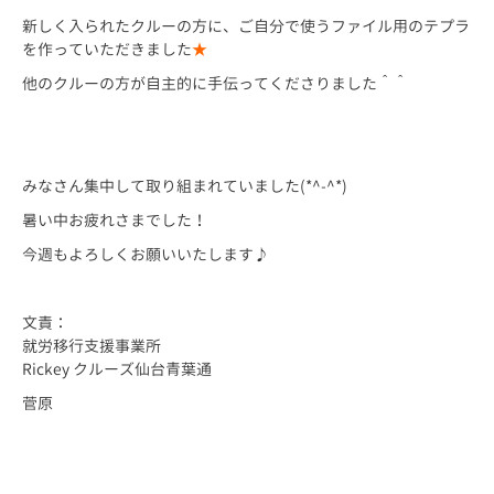
新しく入られたクルーの方に、ご自分で使うファイル用のテプラ
を作っていただきました
★
他のクルーの方が自主的に手伝ってくださりました＾＾
みなさん集中して取り組まれていました(*^-^*)
暑い中お疲れさまでした！
今週もよろしくお願いいたします♪
文責：
就労移行支援事業所
Rickey クルーズ仙台青葉通
菅原
東北 仙台 仙台市 宮城 宮城県 障害 障害者 障がい 障がい者 精神 発
達 アスペルガー 自閉 自閉症 身体 知的 視覚 聴覚 難病 就労 就労移
行 就労移行支援 就労支援 就労支援施設 福祉 サービス うつ 統合失調