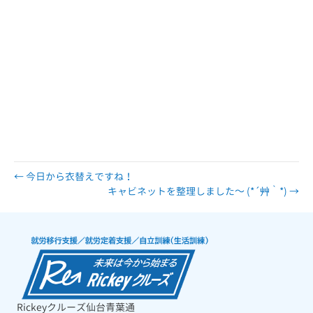
症 広汎性 不安 支援 就職 定着 サポート 働く 障害福祉 運動 プログ
ラミング プログラマー ひきこもり 生活困窮 手帳 施設 ロボット ペッパ
ー pepper 就労支援センター 長町 あすと あすと長町 太白区 太子堂
JR 東北本線 DPL仙台長町 精神保健福祉士 PSW 社会福祉士 介護福祉
士 ワーク work job ジョブ ジョブコーチ ジョブマッチング 相談 相談
支援 在宅 在宅就労 在宅訓練 LD ADHI IQ グループホーム GH 脳梗
塞 高次脳 高次脳機能障害 半身麻痺 アセスメント デマンド ニーズ 障害
者雇用 定着 就労定着 就労定着支援 就労定着支援事業 サポート 療育 療
育手帳 療育手帳Ａ 療育手帳Ｂ Ａ Ｂ ラダー モビバン マジック 働き続
ける 笑顔 楽しい 面白い ミツイ
← 今日から衣替えですね！
キャビネットを整理しました～ (*´艸｀*) →
Rickeyクルーズ仙台青葉通