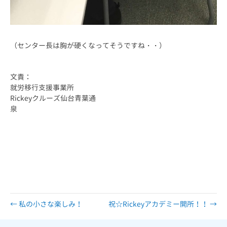
（センター長は胸が硬くなってそうですね・・）
文責：
就労移行支援事業所
Rickeyクルーズ仙台青葉通
泉
仙台 仙台市 宮城 宮城県 障害 障害者 障がい 障がい者 精神 発達 ア
スペルガー 自閉 自閉症 身体 知的 視覚 聴覚 難病 就労 就労移行 就
労移行支援 就労支援 就労支援施設 福祉 サービス うつ 統合失調症 広汎
性 不安 支援 就職 定着 サポート 働く 障害福祉 運動 プログラミン
グ プログラマー ひきこもり 生活困窮 手帳 施設 ロボット ペッパー
pepper 就労支援センター
← 私の小さな楽しみ！
祝☆Rickeyアカデミー開所！！ →