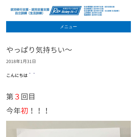
メニュー
やっぱり気持ちい～
2018年1月31日
こんにちは
＾＾
第
３
回目
今年
初
！！！