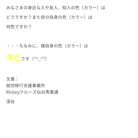
みなさまの身近な人や友人、知人の色（カラー）は
どうですか？また自分自身の色（カラー）は
何色ですか？
・・・ちなみに、僕自身の色（カラー）は
黄色
です（*^_^*）
文責：
就労移行支援事業所
Rickeyクルーズ仙台青葉通
深谷
仙台 仙台市 宮城 宮城県 障害 障害者 障がい 障がい者 精神 発達 ア
スペルガー 自閉 自閉症 身体 知的 視覚 聴覚 難病 就労 就労移行 就
労移行支援 就労支援 就労支援施設 福祉 サービス うつ 統合失調症 広汎
性 不安 支援 就職 定着 サポート 働く 障害福祉 運動 プログラミン
グ プログラマー ひきこもり 生活困窮 手帳 施設 ロボット ペッパー