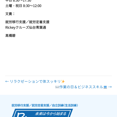
平日
8:30
～
17:30
土曜・祝日
8:30
～
12:00
文責：
就労移行支援／就労定着支援
Rickey
クルーズ仙台青葉通
髙橋碧
← リラクゼーションで体スッキリ
作業の日＆ビジネススキル
→