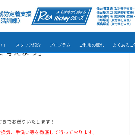
スタッフ紹介
プログラム
ご利用の流れ
よくあるご
！）
て考えよう」
付きでお送りいたします！
な換気、手洗い等を徹底して行っております。