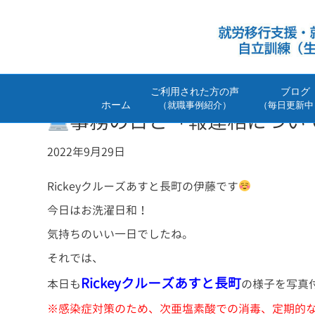
ご利用された方の声
ブログ
ホーム
（就職事例紹介）
（毎日更新中
事務の日と「報連相につい
2022年9月29日
Rickeyクルーズあすと長町の伊藤です
今日はお洗濯日和！
気持ちのいい一日でしたね。
それでは、
Rickey
クルーズあすと長町
本日も
の様子を写真
※感染症対策のため、次亜塩素酸での消毒、定期的