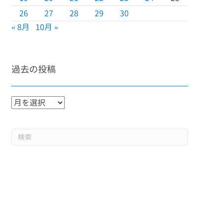
26
27
28
29
30
« 8月
10月 »
過去の投稿
過
去
の
投
稿