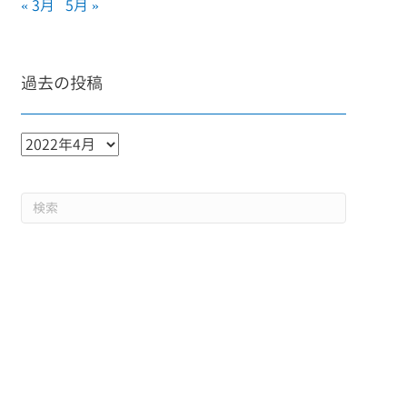
« 3月
5月 »
過去の投稿
過
去
の
投
稿