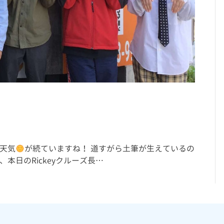
天気
が続ていますね！ 道すがら土筆が生えているの
本日のRickeyクルーズ長…