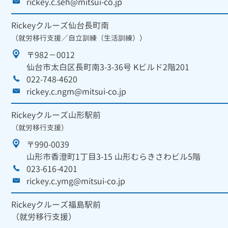
rickey.c.seh@mitsui-co.jp
Rickeyクルーズ仙台長町南
（就労移行支援／自立訓練（生活訓練））
〒982－0012
仙台市太白区長町南3-3-36号 Kビルド2階201
022-748-4620
rickey.c.ngm@mitsui-co.jp
Rickeyクルーズ山形駅前
（就労移行支援）
〒990-0039
山形市香澄町1丁目3-15 山形むらきさわビル5階
023-616-4201
rickey.c.ymg@mitsui-co.jp
Rickeyクルーズ福島駅前
（就労移行支援）