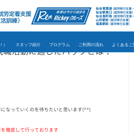
スタッフ紹介
プログラム
ご利用の流れ
よくあるご
！）
就職活動に適したバックとは？
なっていくのを待ちたいと思います(^^)
♪
等を徹底して行っております