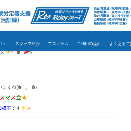
スタッフ紹介
プログラム
ご利用の流れ
よくあるご
！）
会
すね(❁´◡`❁)
ス
マ
ス
会
★
の様子
です