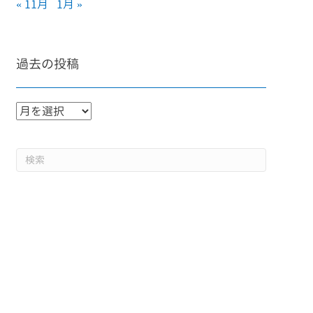
« 11月
1月 »
過去の投稿
過
去
の
投
稿