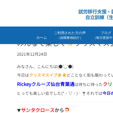
ご利用された方の声
ブログ
ホーム
（就職事例紹介）
（毎日更新中
みんなで楽しく
クリスマス
2021年12月24日
みなさん、こんにちは(●’◡’●)
今日は
クリスマスイブ
どことなく街も賑わっていま
Rickeyクルーズ仙台青葉通
ク
リ
は待ちに待った
とっても楽しい会でした(*・▽・)╯
それでは
今日
サンタクロース
か
ら
▼