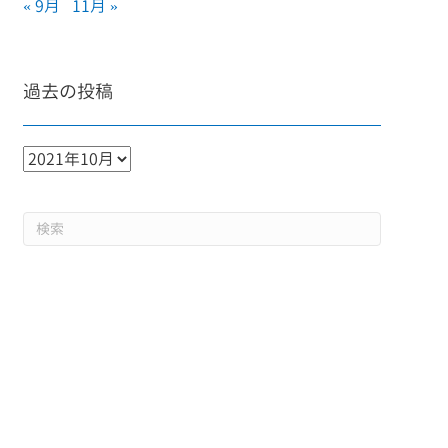
« 9月
11月 »
過去の投稿
過
去
の
投
稿