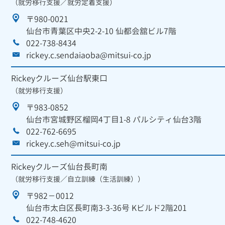
（就労移行支援／就労定着支援）
〒980-0021
仙台市青葉区中央2-2-10 仙都会舘ビル7階
022-738-8434
rickey.c.sendaiaoba@mitsui-co.jp
Rickeyクルーズ仙台駅東口
（就労移行支援）
〒983-0852
仙台市宮城野区榴岡4丁目1-8 パルシティ仙台3階
022-762-6695
rickey.c.seh@mitsui-co.jp
Rickeyクルーズ仙台長町南
（就労移行支援／自立訓練（生活訓練））
〒982－0012
仙台市太白区長町南3-3-36号 Kビルド2階201
022-748-4620