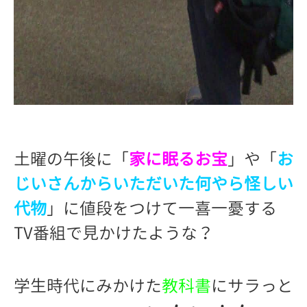
土曜の午後に「
家に眠るお宝
」や「
お
じいさんからいただいた何やら怪しい
代物
」に値段をつけて一喜一憂する
TV番組で見かけたような？
学生時代にみかけた
教科書
にサラっと