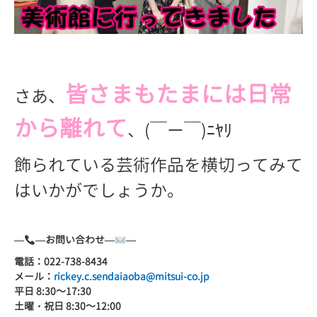
皆さまもたまには日常
さあ、
から離れて
、(￣ー￣)ﾆﾔﾘ
飾られている芸術作品を横切ってみて
はいかがでしょうか。
—
—
お問い合わせ
—
—
電話：
022-738-8434
メール：
rickey.c.sendaiaoba@mitsui-co.jp
平日
8:30
～
17:30
土曜・祝日
8:30
～
12:00