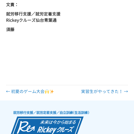
文責：
就労移行支援／就労定着支援
Rickey
クルーズ仙台青葉通
須藤
← 初夏のゲーム大会
実習生がやってきた！ →