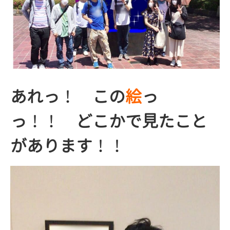
あれっ
！
この
絵
っ
っ
！！
どこかで見たこと
があります
！！