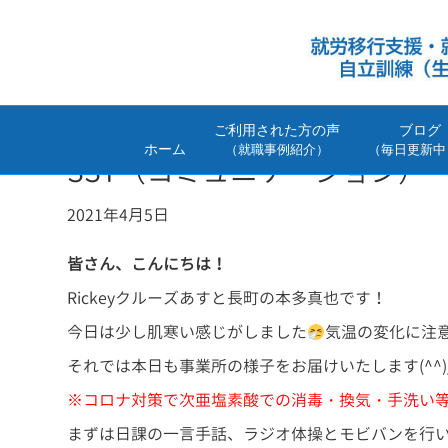
ご利用された方の声
ブログ
ホーム
（就職事例紹介）
（毎日更新中
SST（コミュニケーション）
2021年4月5日
皆さん、こんにちは！
Rickeyクルーズあすと長町の本多真也です！
今日は少し肌寒い感じがしました
気温の変化に注
それでは本日も事業所の様子をお届けいたします(^^)
※コロナ対策で次亜塩素酸での消毒・換気・手洗い
まずは日課の一言手話、ラジオ体操とモビバンを行