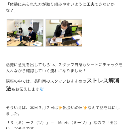
「体験に来られた方が取り組みやすいように
工夫
できないか
な？」
活発に意見を出してもらい、スタッフ自身もシートにチェックを
入れながら確認していく流れになりました！
ストレス解消
講座の中では、
長町南のスタッフ
おすすめの
法
もお伝えします
そういえば、本日３月２日は
出会いの日
なんて話を耳にし
ました。
「３（ミ）ー２（ツ）」＝「Meets（ミーツ）」なので「出会
い」だそうです！