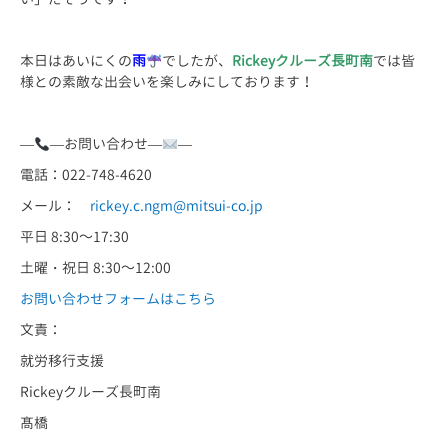
本日はあいにくの
雨
でしたが、
Rickeyクルーズ長町南
では皆
様との素敵な出会いを楽しみにしております！
—
—お問い合わせ—
—
電話：022-748-4620
メール：
rickey.c.ngm@mitsui-co.jp
平日 8:30～17:30
土曜・祝日 8:30～12:00
お問い合わせフォームはこちら
文責：
就労移行支援
Rickeyクルーズ長町南
髙橋