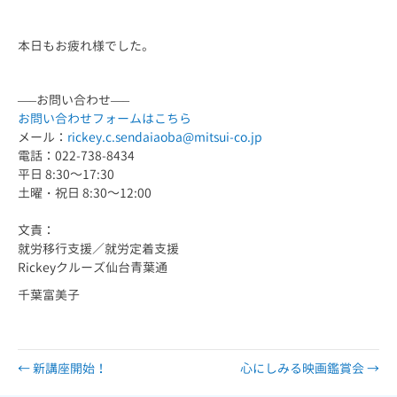
本日もお疲れ様でした。
—–お問い合わせ—–
お問い合わせフォームはこちら
メール：
rickey.c.sendaiaoba@mitsui-co.jp
電話：022-738-8434
平日 8:30～17:30
土曜・祝日 8:30～12:00
文責：
就労移行支援／就労定着支援
Rickeyクルーズ仙台青葉通
千葉富美子
← 新講座開始！
心にしみる映画鑑賞会 →