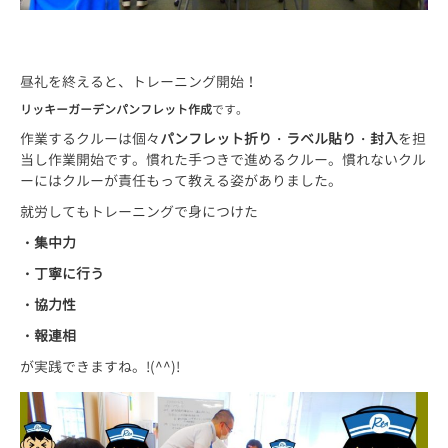
昼礼を終えると、トレーニング開始！
リッキーガーデンパンフレット作成
です。
作業するクルーは個々
パンフレット折り
・
ラベル貼り
・
封入
を担
当し作業開始です。慣れた手つきで進めるクルー。慣れないクル
ーにはクルーが責任もって教える姿がありました。
就労してもトレーニングで身につけた
・集中力
・丁寧に行う
・協力性
・報連相
が実践できますね。!(^^)!