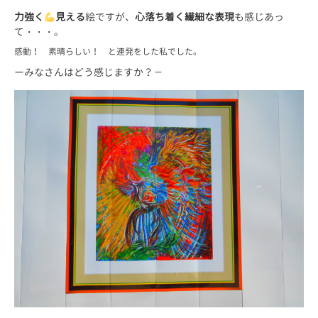
力強く
見える
絵ですが、
心落ち着く繊細な表現
も感じあっ
て・・・。
感動！ 素晴らしい！ と連発をした私でした。
ーみなさんはどう感じますか？－