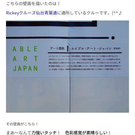
こちらの壁画を描いたのは！
Rickeyクルーズ仙台青葉通
に通所しているクルーです。(^^♪
その壁画がこちら！
まあ～なんて
力強いタッチ
！
色彩感覚が素晴らしい
！