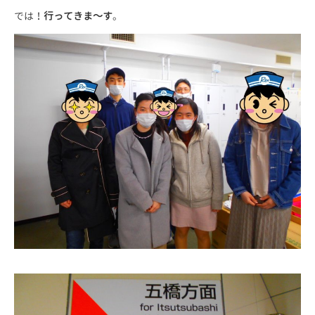
では！
行ってきま～す
。