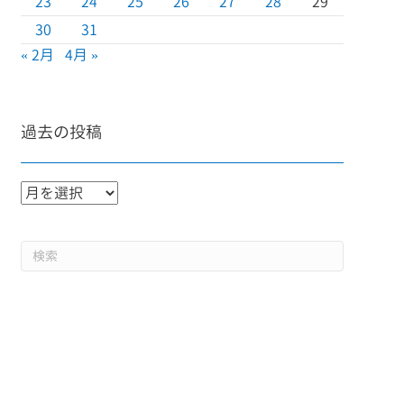
23
24
25
26
27
28
29
30
31
« 2月
4月 »
過去の投稿
過
去
の
投
稿