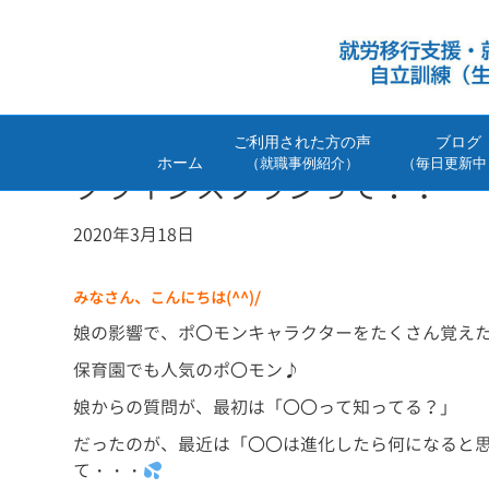
ご利用された方の声
ブログ
ホーム
（就職事例紹介）
（毎日更新中
クライシスプランって！？
2020年3月18日
みなさん、こんにちは(^^)/
娘の影響で、ポ〇モンキャラクターをたくさん覚え
保育園でも人気のポ〇モン♪
娘からの質問が、最初は「〇〇って知ってる？」
だったのが、最近は「〇〇は進化したら何になると
て・・・