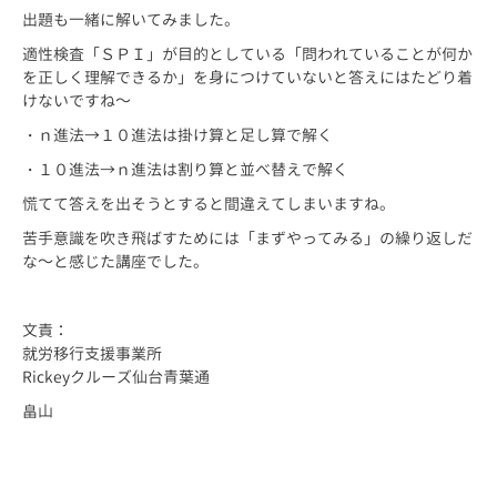
出題も一緒に解いてみました。
適性検査「ＳＰＩ」が目的としている「問われていることが何か
を正しく理解できるか」を身につけていないと答えにはたどり着
けないですね～
・ｎ進法→１０進法は掛け算と足し算で解く
・１０進法→ｎ進法は割り算と並べ替えで解く
慌てて答えを出そうとすると間違えてしまいますね。
苦手意識を吹き飛ばすためには「まずやってみる」の繰り返しだ
な～と感じた講座でした。
文責：
就労移行支援事業所
Rickeyクルーズ仙台青葉通
畠山
東北 仙台 仙台市 宮城 宮城県 障害 障害者 障がい 障がい者 精神 発