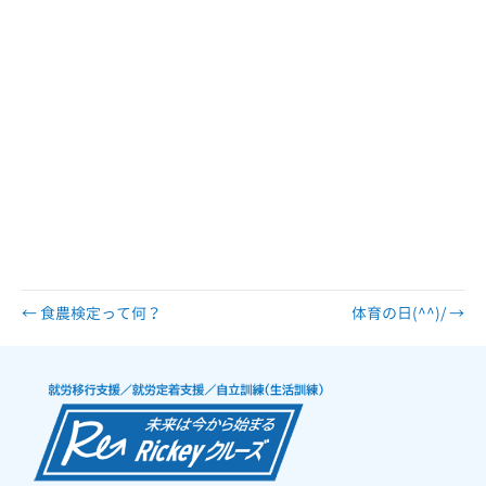
達 アスペルガー 自閉 自閉症 身体 知的 視覚 聴覚 難病 就労 就労移
行 就労移行支援 就労支援 就労支援施設 福祉 サービス うつ 統合失調
症 広汎性 不安 支援 就職 定着 サポート 働く 障害福祉 運動 プログ
ラミング プログラマー ひきこもり 生活困窮 手帳 施設 ロボット ペッパ
ー pepper 就労支援センター 長町 あすと あすと長町 太白区 太子堂
JR 東北本線 DPL仙台長町 精神保健福祉士 PSW 社会福祉士 介護福祉
士 ワーク work job ジョブ ジョブコーチ ジョブマッチング 相談 相談
支援 在宅 在宅就労 在宅訓練 LD ADHI IQ グループホーム GH 脳梗
塞 高次脳 高次脳機能障害 半身麻痺 アセスメント デマンド ニーズ 障害
者雇用 定着 就労定着 就労定着支援 就労定着支援事業 サポート 療育 療
育手帳 療育手帳Ａ 療育手帳Ｂ Ａ Ｂ ラダー モビバン マジック 働き続
ける 笑顔 楽しい 面白い ミツイ
← 食農検定って何？
体育の日(^^)/ →