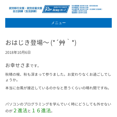
メニュー
おはじき登場～ (*´艸｀*)
2018年10月6日
お幸せさま
です。
秋晴の候、秋も深まって参りました。お変わりなくお過ごしでし
ょうか。
本当に台風が接近しているのかなと思うくらいの晴れ間ですね。
パソコンのプログラミングを学んでいく時にどうしても外せない
２進法
１６進法
のが
と
。