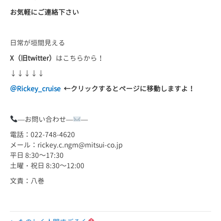
お気軽にご連絡下さい
日常が垣間見える
X（旧twitter）
はこちらから！
↓↓↓↓↓
＠Rickey_cruise
←
クリックするとページに移動しますよ！
—お問い合わせ—
—
電話：022-748-4620
メール：rickey.c.ngm@mitsui-co.jp
平日 8:30～17:30
土曜・祝日 8:30～12:00
文責：八巻