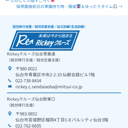
← たのしく人間すごろく
採用面接前日の準備持ち物・服装
＆ゆったりタイム
→
Rickeyクルーズ仙台青葉通
（就労移行支援／就労定着支援）
〒980-0021
仙台市青葉区中央2-2-10 仙都会舘ビル7階
022-738-8434
rickey.c.sendaiaoba@mitsui-co.jp
Rickeyクルーズ仙台駅東口
（就労移行支援）
〒983-0852
仙台市宮城野区榴岡4丁目1-8 パルシティ仙台3階
022-762-6695