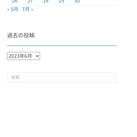
26
27
28
29
30
« 5月
7月 »
過去の投稿
過
去
の
投
稿