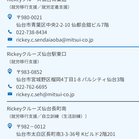
（就労移行支援／就労定着支援）
〒980-0021
仙台市青葉区中央2-2-10 仙都会舘ビル7階
022-738-8434
rickey.c.sendaiaoba@mitsui-co.jp
Rickeyクルーズ仙台駅東口
（就労移行支援）
〒983-0852
仙台市宮城野区榴岡4丁目1-8 パルシティ仙台3階
022-762-6695
rickey.c.seh@mitsui-co.jp
Rickeyクルーズ仙台長町南
（就労移行支援／自立訓練（生活訓練））
〒982－0012
仙台市太白区長町南3-3-36号 Kビルド2階201