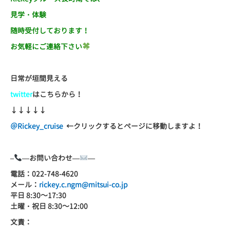
見学・体験
随時受付しております！
お気軽にご連絡下さい
日常が垣間見える
twitter
はこちらから！
↓↓↓↓↓
＠
Rickey_cruise
←
クリックするとページに移動しますよ！
–
—
お問い合わせ
—
—
電話：
022-748-4620
メール：
rickey.c.ngm@mitsui-co.jp
平日
8:30
～
17:30
土曜・祝日
8:30
～
12:00
文責：