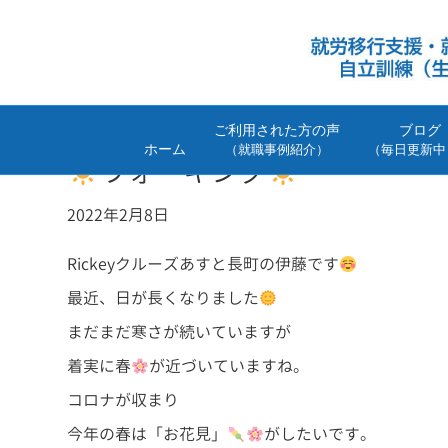
ご利用された方の声
ブログ
ホーム
（就職事例紹介）
（毎日更新中
ウォーキング
2022年2月8日
Rickeyクルーズあすと長町の伊藤です
最近、日が長くなりました
まだまだ寒さが続いていますが
着実に春
が近づいていますね。
コロナが収まり
今年の春は「お花見」
がしたいです。