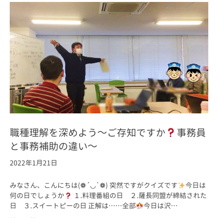
職種理解を深めよう～ご存知ですか
事務員
と事務補助の違い～
2022年1月21日
みなさん、こんにちは(❁´◡`❁) 突然ですがクイズです
今日は
何の日でしょうか
１.料理番組の日 ２.薩長同盟が締結された
日 ３.スイートピーの日 正解は……全部
今日は沢…