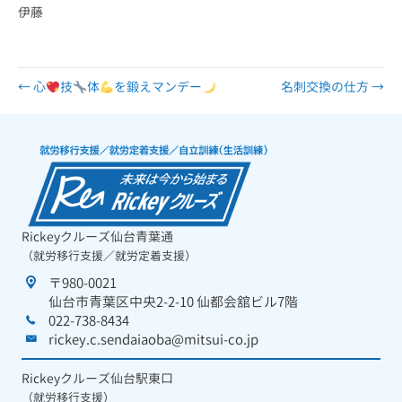
伊藤
← 心
技
体
を鍛えマンデー
名刺交換の仕方 →
Rickeyクルーズ仙台青葉通
（就労移行支援／就労定着支援）
〒980-0021
仙台市青葉区中央2-2-10 仙都会舘ビル7階
022-738-8434
rickey.c.sendaiaoba@mitsui-co.jp
Rickeyクルーズ仙台駅東口
（就労移行支援）