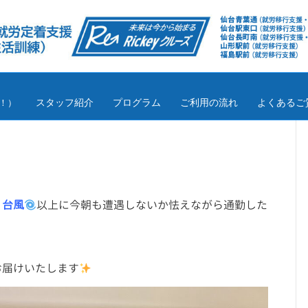
スタッフ紹介
プログラム
ご利用の流れ
よくあるご
！）
、
台風
以上に今朝も遭遇しないか怯えながら通勤した
お届けいたします