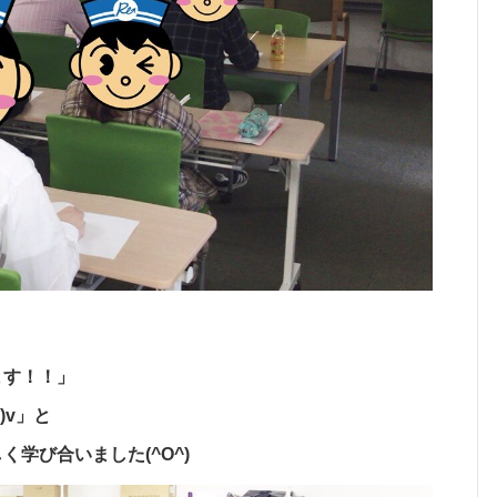
ます！！」
)v」と
学び合いました(^O^)