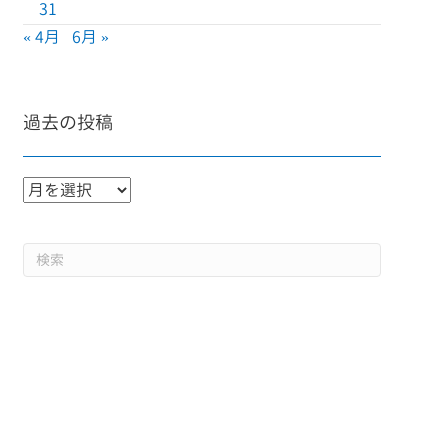
31
« 4月
6月 »
過去の投稿
過
去
の
投
稿