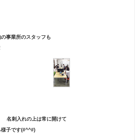
他の事業所のスタッフも
！
♬ 名刺入れの上は常に開けて
です(#^^#)