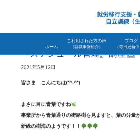
ご利用された方の声
ブログ
ホーム
（就職事例紹介）
（毎日更新中
『スケジュール管理』講座
2021年5月12日
皆さま こんにちは(*^-^*)
まさに目に青葉ですね
事業所から青葉通りの街路樹を見ますと、葉の分量
新緑の樹海のようです！！