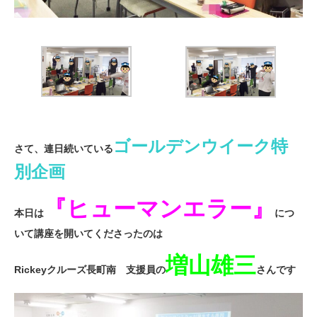
ゴールデンウイーク特
さて、連日続いている
別企画
『ヒューマンエラー』
本日は
につ
いて講座を開いてくださったのは
増山雄三
Rickeyクルーズ長町南 支援員の
さんです