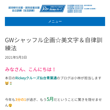
メニュー
GWシャッフル企画☆美文字＆自律訓
練法
2021年5月3日
みなさん、こんにちは！
本日の
Rickeyクルーズ仙台青葉通
のブログは小林が担当します
5月
今年も
3分の1
が過ぎ、もう
だということに驚きを隠せませ
ん