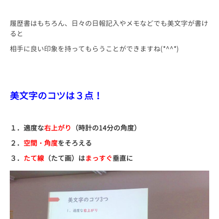
履歴書はもちろん、日々の日報記入やメモなどでも美文字が書け
ると
相手に良い印象を持ってもらうことができますね(*^^*)
美文字のコツは３点！
１．適度な
右上がり
（時計の14分の角度）
２．
空間・角度
をそろえる
３．
たて線
（たて画）は
まっすぐ
垂直に