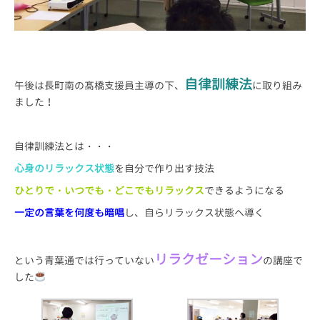
自律訓練法
午後は長町南の髙橋支援員主導の下、
に取り組み
ました！
自律訓練法とは・・・
心身のリラックス状態
を自分で作り出す技法
ひとりで・いつでも・どこでもリラックス
できるようになる
一定の言葉を何度も暗唱
し、自らリラックス状態へ導く
リラクゼーション
という青葉通では行っていない
の講座で
した