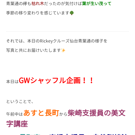
青葉通の欅も
枯れ木
だったのが気付けば
葉が生い茂って
季節の移り変わりを感じています
それでは、本日のRickeyクルーズ仙台青葉通の様子を
写真と共にお届けいたします
GWシャッフル企画！！
本日は
ということで、
あすと長町
柴崎支援員の美文
午前中は
から
字講座