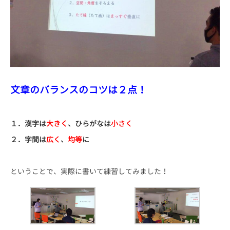
文章のバランスのコツは２点！
１．漢字は
大きく
、ひらがなは
小さく
２．字間は
広く
、
均等
に
ということで、実際に書いて練習してみました！