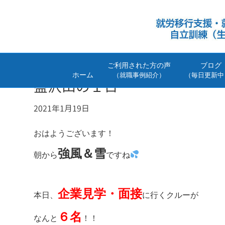
ご利用された方の声
ブログ
ホーム
（就職事例紹介）
（毎日更新中
盛沢山の１日
2021年1月19日
お
はようございます！
強風＆雪
朝から
ですね
企
業見学・面接
本日、
に行くクルーが
６名
なんと
！！