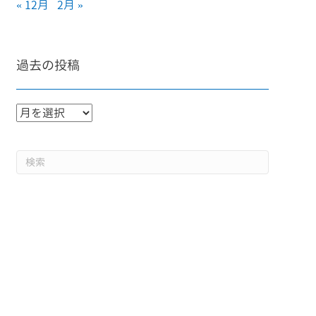
« 12月
2月 »
過去の投稿
過
去
の
投
稿