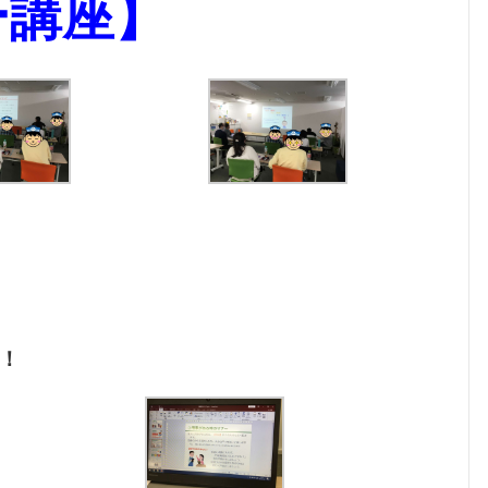
ー講座】
！