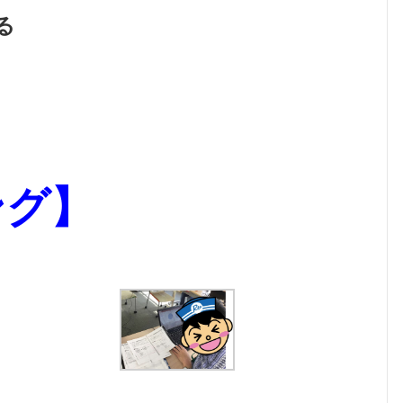
る
ング】