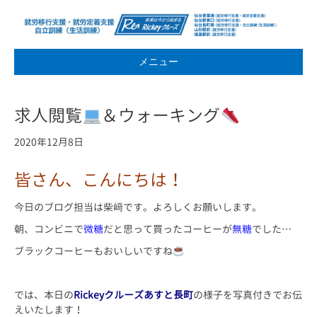
メニュー
求人閲覧
＆ウォーキング
2020年12月8日
皆さん、こんにちは！
今日のブログ担当は柴﨑です。よろしくお願いします。
朝、コンビニで
微糖
だと思って買ったコーヒーが
無糖
でした…
ブラックコーヒーもおいしいですね
では、本日の
Rickeyクルーズあすと長町
の様子を写真付きでお伝
えいたします！