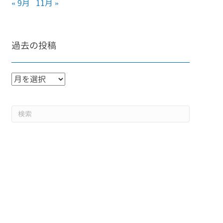
« 9月
11月 »
過去の投稿
過
去
の
投
稿