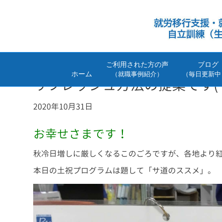
ご利用された方の声
ブログ
ホーム
（就職事例紹介）
（毎日更新中
リフレッシュ方法の提案です(
2020年10月31日
お幸せさまです！
秋冷日増しに厳しくなるこのごろですが、各地より
本日の土祝プログラムは題して「サ道のススメ」。