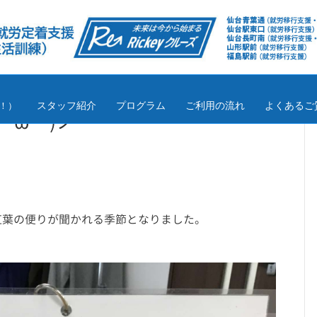
スタッフ紹介
プログラム
ご利用の流れ
よくあるご
！）
・ω・)ノ
紅葉の便りが聞かれる季節となりました。