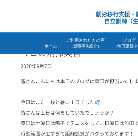
ご利用された方の声
ブログ
ホーム
（就職事例紹介）
（毎日更新中
今日の清掃実習
2020年9月7日
皆さんこんにちは本日のブログは奥田が担当いたし
今日はまた一段と暑い１日でした
皆さんは土日は何をしていたでしょうか？
奥田は土曜日は鳴子でテニスをして、日曜日は角田
行動範囲が広すぎて距離感覚がバグっております！