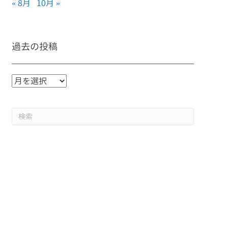
« 8月
10月 »
過去の投稿
過
去
の
投
稿