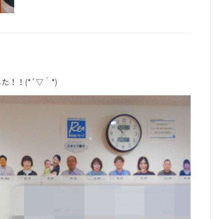
！！(*´▽｀*)