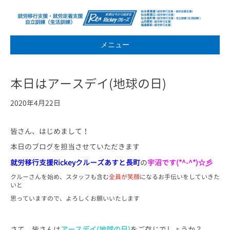
メニュー
本日はアースデイ(地球の日)
2020年4月22日
皆さん、はじめまして！
本日のブログを担当させていただきます
就労移行支援Rickeyクルーズあすと長町
の
宇沼です(*^-^*)☆彡
クルーさんを始め、スタッフも含む
全員が笑顔
になるお手伝いをしていきた
いと
思っていますので、よろしくお願いいたします
さて、皆さんは
アースデイ(地球の日)
をご存じでしょうか？