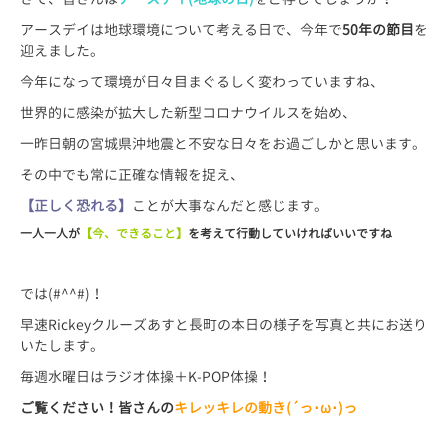
アースデイは地球環境について考える日で、今年で
50年の節目
を
迎えました。
今年になって環境が日々目まぐるしく変わっていますね、
世界的に感染が拡大した新型コロナウイルスを始め、
一昨日朝の宮城県沖地震と不安な日々をお過ごしかと思います。
その中でも常に正確な情報を捉え、
【正しく恐れる】
ことが大事なんだと感じます。
一人一人が
【今、できること】
を考えて行動していければいいですね
では(#^^#)！
早速Rickeyクルーズあすと長町の本日の様子を写真と共にお送り
いたします。
毎週水曜日はラジオ体操＋K-POP体操！
ご覧ください！皆さんの
キレッキレの動き(´っ･ω･)っ