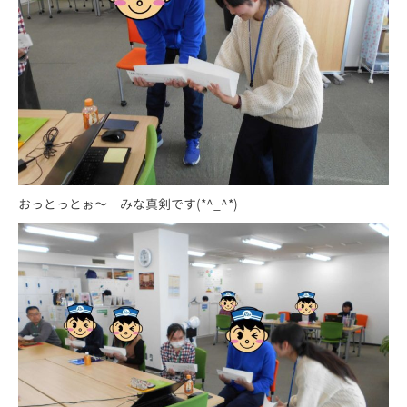
おっとっとぉ～ みな真剣です(*^_^*)