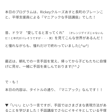
本日のプログラムは、Rickeyクルーズあすと長町のブレーンこ
と、平塚支援員による『マニアックな手話講座』でした！
昔、ドラマ “愛してると言ってくれ”
（オレンジデイズじゃないん
を見てこんな世界があるんだ！
だ！と年代がバレそうですが・・・笑）
と憧れながらも、憧れだけで終わっていました(;^ω^)
最近は、朝礼での一言手話を覚え、帰ってから子どもたちに自慢
げに見せ、一緒に手話を楽しんでおります(^^♪
で・も！
本日の内容は、タイトルの通り、『マニアック』なんです！！
▼「いい」という一言ですが、手話ではさまざまな表現方法があ
ることを学びました！手話講座でさらにイキイキとしている平塚