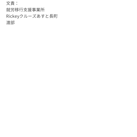
文責：
就労移行支援事業所
Rickeyクルーズあすと長町
渡部
精神 発達 アスペルガー 自閉 自閉症 身体 知的 視覚
聴覚 難病 就労 就労移行 就労移行支援 就労支援 就労支
援施設 福祉 サービス うつ 統合失調症 広汎性 不安 支
援 就職 定着 サポート 働く 障害福祉 運動 プログラミ
ング プログラマー ひきこもり 生活困窮 手帳 施設 ロボ
ット ペッパー pepper 就労支援センター 長町 あすと
あすと長町 太白区 太子堂 JR 東北本線 DPL仙台長町 精
神保健福祉士 PSW 社会福祉士 介護福祉士 ワーク
work job ジョブ ジョブコーチ ジョブマッチング 相談
相談支援 在宅 在宅就労 在宅訓練 LD ADHI IQ グルー
プホーム GH 脳梗塞 高次脳 高次脳機能障害 半身麻痺
アセスメント デマンド ニーズ 障害者雇用 定着 就労定
着 就労定着支援 就労定着支援事業 サポート 療育 療育手
帳 療育手帳Ａ 療育手帳Ｂ Ａ Ｂ ラダー モビバン マジ
ック 働き続ける 笑顔 楽しい 面白い