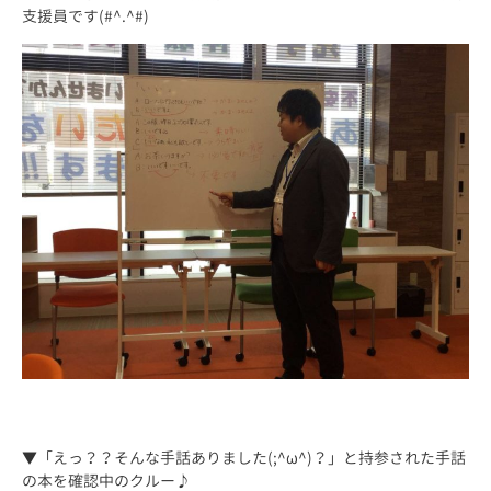
支援員です(#^.^#)
▼「えっ？？そんな手話ありました(;^ω^)？」と持参された手話
の本を確認中のクルー♪