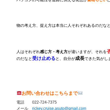
物の考え方、捉え方は本当に人それぞれあるのだな
人はそれぞれ
感じ方・考え方
が違いますが、それを
受け止める
成長
のだなと
と、自分が
できた気がし
お問い合わせはこちらまで
電話
022-724-7375
メール
rickey.cruise.asuto@gmail.com