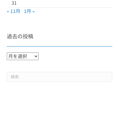
31
« 11月
1月 »
過去の投稿
過
去
の
投
稿