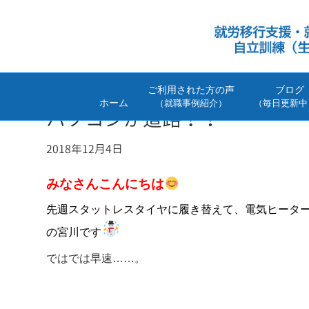
ご利用された方の声
ブログ
ホーム
（就職事例紹介）
（毎日更新中
パソコンが道路？！
2018年12月4日
みなさんこんにちは
先週スタットレスタイヤに履き替えて、電気ヒータ
の宮川です
ではでは早速……。