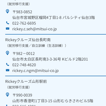
（就労移行支援）
〒983-0852
仙台市宮城野区榴岡4丁目1-8 パルシティ仙台3階
022-762-6695
rickey.c.seh@mitsui-co.jp
Rickeyクルーズ仙台長町南
（就労移行支援／自立訓練（生活訓練））
〒982－0012
仙台市太白区長町南3-3-36号 Kビルド2階201
022-748-4620
rickey.c.ngm@mitsui-co.jp
Rickeyクルーズ山形駅前
（就労移行支援）
〒990-0039
山形市香澄町1丁目3-15 山形むらきさわビル5階