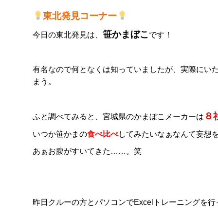
東北発見コーナー
笹かまぼこ
今日の東北発見は、
です！
有名なので何となくは知っていましたが、実際にい
まう。
８
ふと調べてみると、宮城県のかまぼこメーカーは
いつか笹かまの
食べ比べ
してみたいなぁなんて妄想
あぁお腹がすいてきた……。笑
昨日クルーの方と
パソコン
で
Excel
トレーニングを行