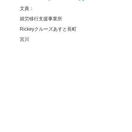
文責：
就労移行支援事業所
Rickey
クルーズあすと長町
宮川
精神 発達 アスペルガー 自閉 自閉症 身体 
援 就労支援 就労支援施設 福祉 サービス う
ポート 働く 障害福祉 運動 プログラミング 
ボット ペッパー
就労支援センター 長町
pepper
線
仙台長町 精神保健福祉士
社会福祉
DPL
PSW
コーチ ジョブマッチング 相談 相談支援 在宅
ム
脳梗塞 高次脳 高次脳機能障害 半身麻
GH
定着 就労定着 就労定着支援 就労定着支援事業
Ｂ Ａ Ｂ ラダー モビバン マジック 働き続
める 考え方 感じ方