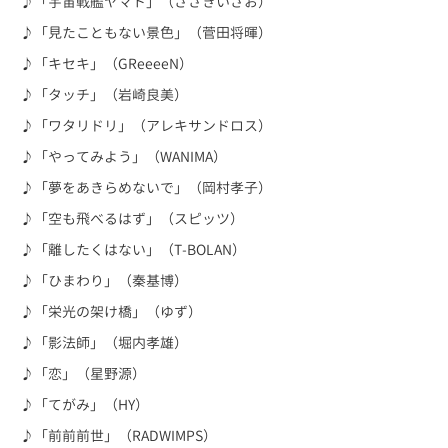
♪「宇宙戦艦ヤマト」（ささきいさお）
♪「見たこともない景色」（菅田将暉）
♪「キセキ」（GReeeeN）
♪「タッチ」（岩崎良美）
♪「ワタリドリ」（アレキサンドロス）
♪「やってみよう」（WANIMA）
♪「夢をあきらめないで」（岡村孝子）
♪「空も飛べるはず」（スピッツ）
♪「離したくはない」（T-BOLAN）
♪「ひまわり」（秦基博）
♪「栄光の架け橋」（ゆず）
♪「影法師」（堀内孝雄）
♪「恋」（星野源）
♪「てがみ」（HY）
♪「前前前世」（RADWIMPS）