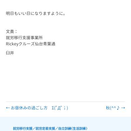
明日もいい日になりますように。
文責：
就労移行支援事業所
Rickeyクルーズ仙台青葉通
臼井
仙台市仙台 仙台市 宮城 宮城県 障害 障害者 障がい 障がい者 精神 発
達 アスペルガー 自閉 自閉症 身体 知的 視覚 聴覚 難病 就労 就労移
行 就労移行支援 就労支援 就労支援施設 福祉 サービス うつ 統合失調
症 広汎性 不安 支援 就職 定着 サポート 働く 障害福祉 運動 プログ
ラミング プログラマー ひきこもり 生活困窮 手帳 施設 ロボット ペッパ
ー pepper 就労支援センター
← お昼休みの過ごし方 Σ(ﾟДﾟ；)
秋(^^♪ →