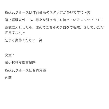
Rickeyクルーズは体育会系のスタッフが多いですね～笑
陸上経験以外にも、様々な引き出しを持っているスタッフです！
正式に入社したら、改めてこちらのブログでも紹介させていただ
きますね •̀.̫•́✧
乞うご期待ください 笑
文責：
就労移行支援事業所
Rickeyクルーズ仙台青葉通
佐藤
仙台 仙台市 宮城 宮城県 障害 障害者 障がい 障がい者 精神 発達 ア
スペルガー 自閉 自閉症 身体 知的 視覚 聴覚 難病 就労 就労移行 就
労移行支援 就労支援 就労支援施設 福祉 サービス うつ 統合失調症 広汎
性 不安 支援 就職 定着 サポート 働く 障害福祉 運動 プログラミン
グ プログラマー ひきこもり 生活困窮 手帳 施設